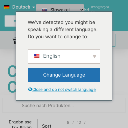
Deutsch
info@royal-
filter.com
Login / Register
We've detected you might be
speaking a different language.
Do you want to change to:
0,00
€
English
Chlorfreie
Change Language
Chemie
Close and do not switch language
Ergebnisse
8
12
17 – 18 von