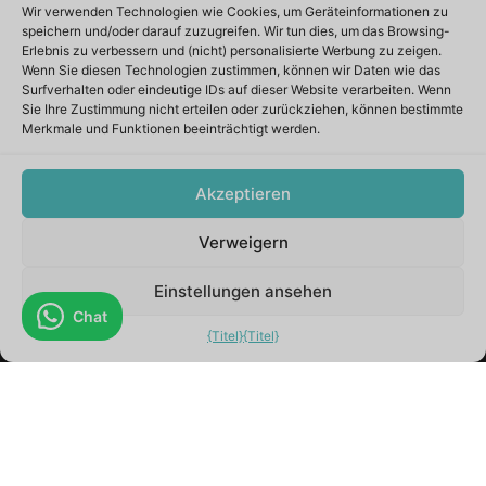
Wir verwenden Technologien wie Cookies, um Geräteinformationen zu
speichern und/oder darauf zuzugreifen. Wir tun dies, um das Browsing-
Erlebnis zu verbessern und (nicht) personalisierte Werbung zu zeigen.
Wenn Sie diesen Technologien zustimmen, können wir Daten wie das
Surfverhalten oder eindeutige IDs auf dieser Website verarbeiten. Wenn
Haben Sie Probleme, das Wasser in Ihrem Whirlpool
Sie Ihre Zustimmung nicht erteilen oder zurückziehen, können bestimmte
sauber zu halten?
Merkmale und Funktionen beeinträchtigt werden.
Akzeptieren
Verweigern
0
Einstellungen ansehen
Chat
{Titel}
{Titel}
Filtersysteme für Whirlpools verstehen