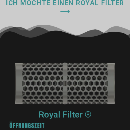
ICH MÖCHTE EINEN ROYAL FILTER
⟶
Royal Filter ®
ÖFFNUNGSZEIT