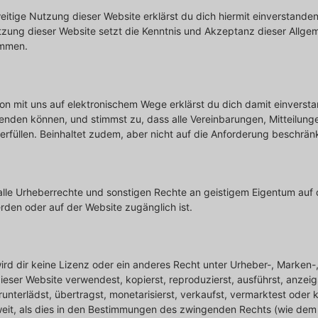
weitige Nutzung dieser Website erklärst du dich hiermit einverstande
zung dieser Website setzt die Kenntnis und Akzeptanz dieser Allg
immen.
n mit uns auf elektronischem Wege erklärst du dich damit einversta
senden können, und stimmst zu, dass alle Vereinbarungen, Mitteilung
rfüllen. Beinhaltet zudem, aber nicht auf die Anforderung beschränkt,
 alle Urheberrechte und sonstigen Rechte an geistigem Eigentum auf 
rden oder auf der Website zugänglich ist.
wird dir keine Lizenz oder ein anderes Recht unter Urheber-, Marken
ser Website verwendest, kopierst, reproduzierst, ausführst, anzeigst
runterlädst, übertragst, monetarisierst, verkaufst, vermarktest oder k
eit, als dies in den Bestimmungen des zwingenden Rechts (wie dem Re