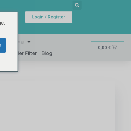
Login / Register
ge.
ln
erwartung
e
0,00
€
wahl der Filter
Blog