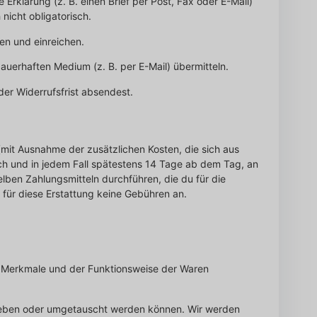
rklärung (z. B. einen Brief per Post, Fax oder E-Mail)
nicht obligatorisch.
en und einreichen.
uerhaften Medium (z. B. per E-Mail) übermitteln.
der Widerrufsfrist absendest.
n (mit Ausnahme der zusätzlichen Kosten, die sich aus
ich und in jedem Fall spätestens 14 Tage ab dem Tag, an
lben Zahlungsmitteln durchführen, die du für die
n für diese Erstattung keine Gebühren an.
er Merkmale und der Funktionsweise der Waren
gegeben oder umgetauscht werden können. Wir werden