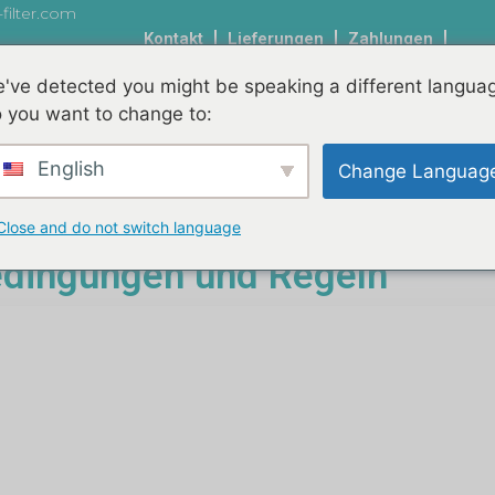
filter.com
Kontakt
Lieferungen
Zahlungen
've detected you might be speaking a different langua
Allgemeine Geschäftsbedingungen und Rege
 you want to change to:
Hauptseite
Royal Filter
Bessere Preissätze
Wass
English
Change Languag
ellung von kundenspezifischen Filtern
Messung und Aus
Close and do not switch language
edingungen und Regeln