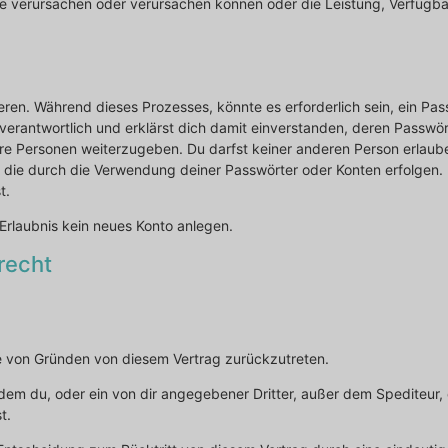
te verursachen oder verursachen können oder die Leistung, Verfügba
ieren. Während dieses Prozesses, könnte es erforderlich sein, ein P
 verantwortlich und erklärst dich damit einverstanden, deren Passw
re Personen weiterzugeben. Du darfst keiner anderen Person erlauben
st, die durch die Verwendung deiner Passwörter oder Konten erfolge
t.
rlaubnis kein neues Konto anlegen.
recht
e von Gründen von diesem Vertrag zurückzutreten.
dem du, oder ein von dir angegebener Dritter, außer dem Spediteur,
t.