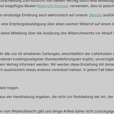
scheidung zum Rücktritt von diesem Vertrag durch eine eindeutige E
nst beigefügte Muster-
Widerrufs-Formular
verwenden, dies ist jedoch 
e eindeutige Erklärung auch elektronisch auf unserer
Website
ausfüll
h eine Empfangsbestätigung über einen solchen Widerruf auf einem da
u deine Mitteilung über die Ausübung des Widerrufsrechts vor Ablauf 
dir alle von dir erhaltenen Zahlungen, einschließlich der Lieferkoste
ebotenen kostengünstigsten Standardlieferungsart ergibt), unverzügl
em Vertrag informiert werden. Wir werden diese Erstattung mit dense
t ausdrücklich etwas anderes vereinbart hattest. In jedem Fall falle
Ware tragen.
 aus der Handhabung ergeben, die nicht zur Feststellung der Art, d
men vom Widerrufsrecht gibt und einige Artikel daher nicht zurück