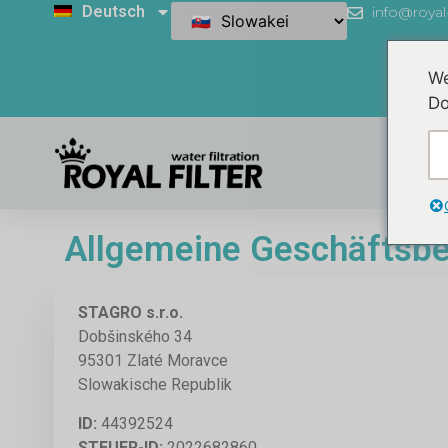
Deutsch
info@royal-
We
Do
Herst
Allgemeine Geschäftsb
STAGRO s.r.o.
Dobšinského 34
95301 Zlaté Moravce
Slowakische Republik
ID:
44392524
STEUER-ID:
2022682860