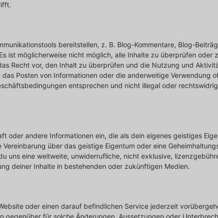
fft.
mmunikationstools bereitstellen, z. B. Blog-Kommentare, Blog-Beitr
s ist möglicherweise nicht möglich, alle Inhalte zu überprüfen oder
 das Recht vor, den Inhalt zu überprüfen und die Nutzung und Aktivi
das Posten von Informationen oder die anderweitige Verwendung off
eschäftsbedingungen entsprechen und nicht illegal oder rechtswidrig
aft oder andere Informationen ein, die als dein eigenes geistiges 
ne Vereinbarung über das geistige Eigentum oder eine Geheimhaltun
t du uns eine weltweite, unwiderrufliche, nicht exklusive, lizenzgebü
ung deiner Inhalte in bestehenden oder zukünftigen Medien.
ebsite oder einen darauf befindlichen Service jederzeit vorübergehe
tten gegenüber für solche Änderungen, Aussetzungen oder Unterbrech