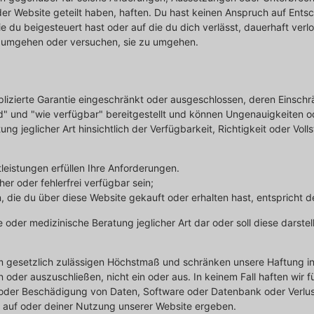
 der Website geteilt haben, haften. Du hast keinen Anspruch auf Ent
e du beigesteuert hast oder auf die du dich verlässt, dauerhaft verl
 umgehen oder versuchen, sie zu umgehen.
mplizierte Garantie eingeschränkt oder ausgeschlossen, deren Einsch
nd" und "wie verfügbar" bereitgestellt und können Ungenauigkeiten od
ng jeglicher Art hinsichtlich der Verfügbarkeit, Richtigkeit oder Vol
leistungen erfüllen Ihre Anforderungen.
er oder fehlerfrei verfügbar sein;
en, die du über diese Website gekauft oder erhalten hast, entspricht 
lle oder medizinische Beratung jeglicher Art dar oder soll diese darst
m gesetzlich zulässigen Höchstmaß und schränken unsere Haftung in 
der auszuschließen, nicht ein oder aus. In keinem Fall haften wir fü
oder Beschädigung von Daten, Software oder Datenbank oder Verlus
ff auf oder deiner Nutzung unserer Website ergeben.