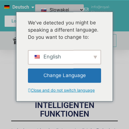
Deutsch
info@royal-
filter.com
Login / Register
We've detected you might be
speaking a different language.
Do you want to change to:
0,00
€
English
DIGITALE TECHNOLOGIE
Change Language
UND WHIRLPOOLS:
VERBESSERN SIE IHR
Close and do not switch language
SPA-ERLEBNIS MIT
INTELLIGENTEN
FUNKTIONEN