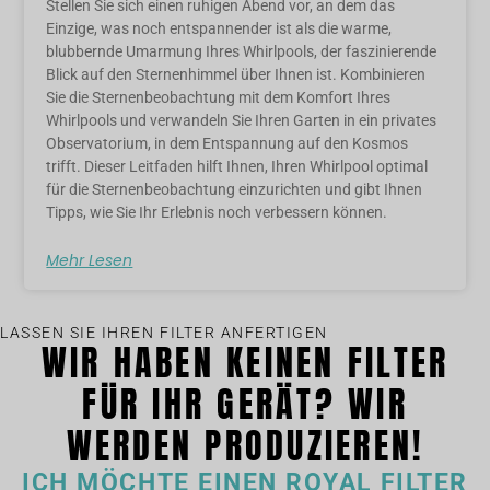
Stellen Sie sich einen ruhigen Abend vor, an dem das
Einzige, was noch entspannender ist als die warme,
blubbernde Umarmung Ihres Whirlpools, der faszinierende
Blick auf den Sternenhimmel über Ihnen ist. Kombinieren
Sie die Sternenbeobachtung mit dem Komfort Ihres
Whirlpools und verwandeln Sie Ihren Garten in ein privates
Observatorium, in dem Entspannung auf den Kosmos
trifft. Dieser Leitfaden hilft Ihnen, Ihren Whirlpool optimal
für die Sternenbeobachtung einzurichten und gibt Ihnen
Tipps, wie Sie Ihr Erlebnis noch verbessern können.
Mehr Lesen
LASSEN SIE IHREN FILTER ANFERTIGEN
WIR HABEN KEINEN FILTER
FÜR IHR GERÄT? WIR
WERDEN PRODUZIEREN!
ICH MÖCHTE EINEN ROYAL FILTER