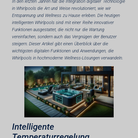
In den letzten Jahren hat die Integration digitaler Technologie
in Whirlpools die Art und Weise revolutioniert, wie wir
Entspannung und Wellness zu Hause erleben. Die heutigen
intelligenten Whirlpools sind mit einer Reihe innovativer
Funktionen ausgestattet, die nicht nur die Wartung
vereinfachen, sondern auch das Vergnügen der Benutzer
steigern. Dieser Artikel gibt einen Überblick über die
wichtigsten digitalen Funktionen und Anwendungen, die
Whirlpools in hochmoderne Wellness-Lösungen verwandeln.
Intelligente
Temperaturregelung