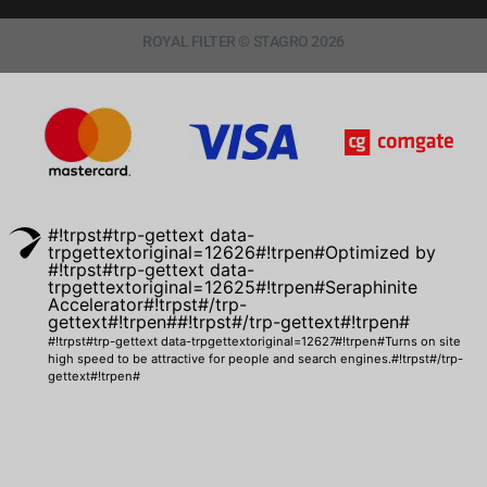
ROYAL FILTER © STAGRO 2026
#!trpst#trp-gettext data-
trpgettextoriginal=12626#!trpen#Optimized by
#!trpst#trp-gettext data-
trpgettextoriginal=12625#!trpen#Seraphinite
Accelerator#!trpst#/trp-
gettext#!trpen##!trpst#/trp-gettext#!trpen#
#!trpst#trp-gettext data-trpgettextoriginal=12627#!trpen#Turns on site
high speed to be attractive for people and search engines.#!trpst#/trp-
gettext#!trpen#