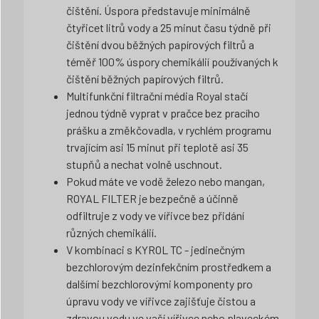
čištění. Úspora představuje minimálně
čtyřicet litrů vody a 25 minut času týdně při
čištění dvou běžných papírových filtrů a
téměř 100% úspory chemikálií používaných k
čištění běžných papírových filtrů.
Multifunkční filtrační média Royal stačí
jednou týdně vyprat v pračce bez pracího
prášku a změkčovadla, v rychlém programu
trvajícím asi 15 minut při teplotě asi 35
stupňů a nechat volně uschnout.
Pokud máte ve vodě železo nebo mangan,
ROYAL FILTER je bezpečně a účinně
odfiltruje z vody ve vířivce bez přidání
různých chemikálií.
V kombinaci s KYROL TC - jedinečným
bezchlorovým dezinfekčním prostředkem a
dalšími bezchlorovými komponenty pro
úpravu vody ve vířivce zajišťuje čistou a
zdravou vodu ve vaší vířivce nebo plaveckém