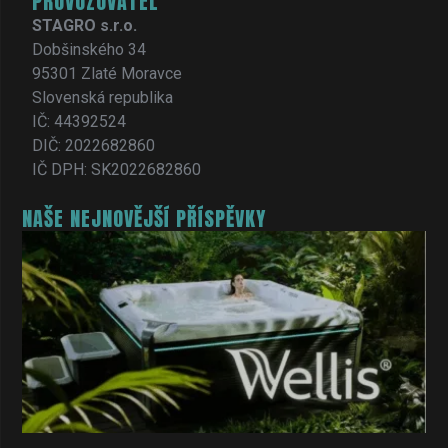
PROVOZOVATEL
STAGRO s.r.o.
Dobšinského 34
95301 Zlaté Moravce
Slovenská republika
IČ: 44392524
DIČ: 2022682860
IČ DPH: SK2022682860
NAŠE NEJNOVĚJŠÍ PŘÍSPĚVKY