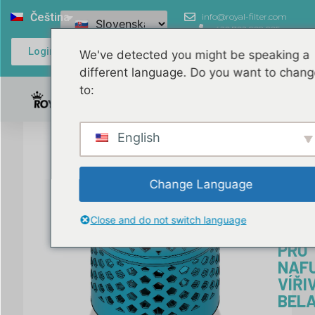
Čeština
info@royal-filter.com
+420 702 908 905
Login / Register
We've detected you might be speaking a
different language. Do you want to chang
to:
0,00
€
English
Katalo
číslo:
RF-
Change Language
BELAT
ROY
Close and do not switch language
FILT
PRO
NAF
VÍŘI
BELA