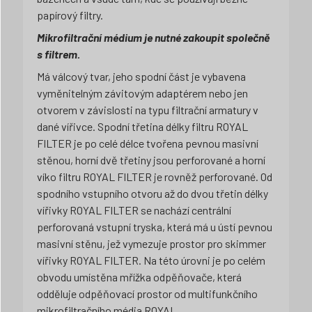
papírový filtry.
Mikrofiltrační médium je nutné zakoupit společně
s filtrem.
Má válcový tvar, jeho spodní část je vybavena
vyměnitelným závitovým adaptérem nebo jen
otvorem v závislosti na typu filtrační armatury v
dané vířivce. Spodní třetina délky filtru ROYAL
FILTER je po celé délce tvořena pevnou masivní
stěnou, horní dvě třetiny jsou perforované a horní
víko filtru ROYAL FILTER je rovněž perforované. Od
spodního vstupního otvoru až do dvou třetin délky
vířivky ROYAL FILTER se nachází centrální
perforovaná vstupní tryska, která má u ústí pevnou
masivní stěnu, jež vymezuje prostor pro skimmer
vířivky ROYAL FILTER. Na této úrovni je po celém
obvodu umístěna mřížka odpěňovače, která
odděluje odpěňovací prostor od multifunkčního
mikrofiltračního média ROYAL.