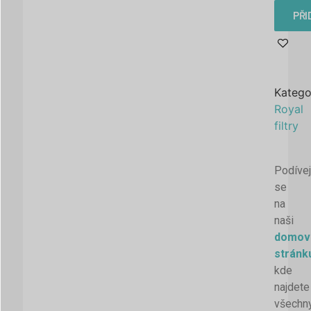
PŘI
Katego
Royal
filtry
Podívej
se
na
naši
domov
stránk
kde
najdete
všechn