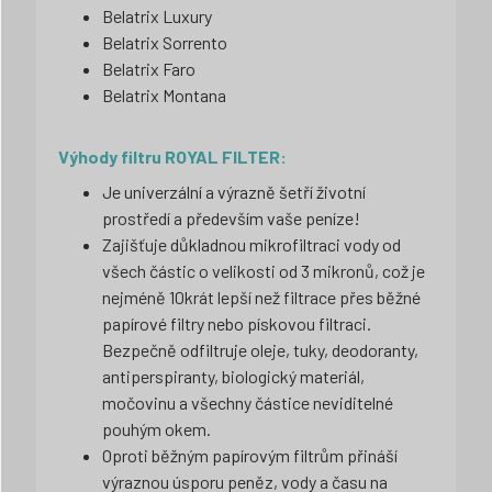
Belatrix Luxury
Belatrix Sorrento
Belatrix Faro
Belatrix Montana
Výhody filtru ROYAL FILTER:
Je univerzální a výrazně šetří životní
prostředí a především vaše peníze!
Zajišťuje důkladnou mikrofiltraci vody od
všech částic o velikosti od 3 mikronů, což je
nejméně 10krát lepší než filtrace přes běžné
papírové filtry nebo pískovou filtraci.
Bezpečně odfiltruje oleje, tuky, deodoranty,
antiperspiranty, biologický materiál,
močovinu a všechny částice neviditelné
pouhým okem.
Oproti běžným papírovým filtrům přináší
výraznou úsporu peněz, vody a času na