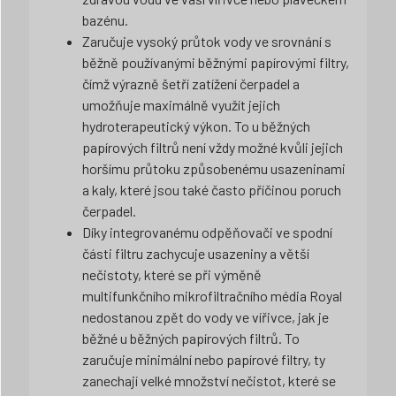
bazénu.
Zaručuje vysoký průtok vody ve srovnání s
běžně používanými běžnými papírovými filtry,
čímž výrazně šetří zatížení čerpadel a
umožňuje maximálně využít jejich
hydroterapeutický výkon. To u běžných
papírových filtrů není vždy možné kvůli jejich
horšímu průtoku způsobenému usazeninami
a kaly, které jsou také často příčinou poruch
čerpadel.
Díky integrovanému odpěňovači ve spodní
části filtru zachycuje usazeniny a větší
nečistoty, které se při výměně
multifunkčního mikrofiltračního média Royal
nedostanou zpět do vody ve vířivce, jak je
běžné u běžných papírových filtrů. To
zaručuje minimální nebo papírové filtry, ty
zanechají velké množství nečistot, které se