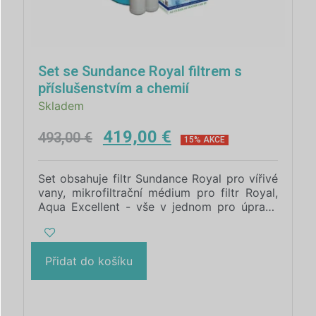
Set se Sundance Royal filtrem s
příslušenstvím a chemií
Skladem
419,00
€
493,00
€
15% AKCE
Set obsahuje filtr Sundance Royal pro vířivé
vany, mikrofiltrační médium pro filtr Royal,
Aqua Excellent - vše v jednom pro úpravu
vody 2 x 1l v balení a 2x KYROL TC 1 kg
/800 ml/ - dezinfekce vody bez chlóru.
Přidat do košíku