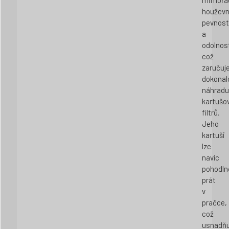
mimořá
houževn
pevnost
a
odolnost
což
zaručuj
dokonal
náhrad
kartušo
filtrů.
Jeho
kartuši
lze
navíc
pohodln
prát
v
pračce,
což
usnadňu