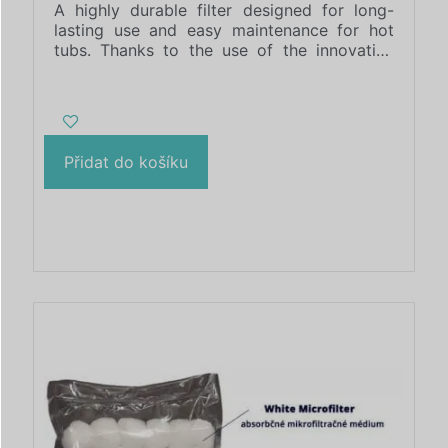
A highly durable filter designed for long-
lasting use and easy maintenance for hot
tubs. Thanks to the use of the innovative
ASA material, it is characterized by its
extraordinary toughness, strength and
durability, guaranteeing a perfect
replacement for cartridge filters. In addition,
its cartridge can be conveniently machine-
Přidat do košíku
washed, making it easy to care for the filter.
We offer a wide range of colour designs and
provide the possibility to adapt the
dimensions to individual needs. With our
100% recyclable filter, you can enjoy clean
and carefree relaxation in your hot tub.