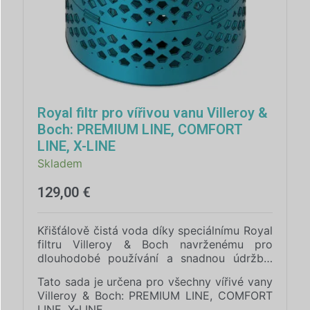
Royal filtr pro vířivou vanu Villeroy &
Boch: PREMIUM LINE, COMFORT
LINE, X-LINE
Skladem
129,00
€
Křišťálově čistá voda díky speciálnímu Royal
filtru Villeroy & Boch navrženému pro
dlouhodobé používání a snadnou údržbu.
Tento filtr je vyroben z vysoce odolného
Tato sada je určena pro všechny vířivé vany
materiálu PETG a kombinuje v sobě
Villeroy & Boch: PREMIUM LINE, COMFORT
houževnatost, pevnost a trvanlivost, aby
LINE, X-LINE.