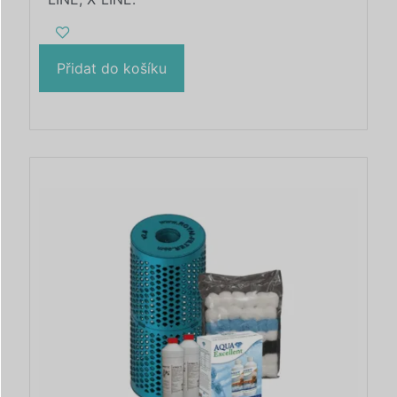
vám zajistil roky nepřetržité čistoty. Jeho
kazeta, kterou lze mýt v myčce nádobí,
zajišťuje bezproblémové čištění, zatímco
100% recyklovatelný materiál chrání životní
Přidat do košíku
prostředí. Nabízíme širokou škálu barevných
variant a možnost přizpůsobit rozměry
vašim potřebám. Díky našemu filtračnímu
řešení si můžete užívat krystalicky čistou
vodu ve vaší konvici Villeroy & Boch.