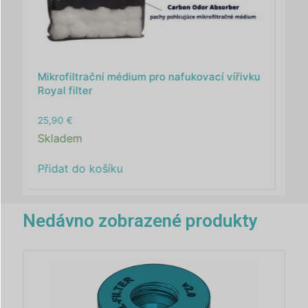
KYROL TC 1 kg /800 ml/ - dezinfekce vody
bez chlóru
40,00
€
Skladem
Přidat do košíku
Nedávno zobrazené produkty