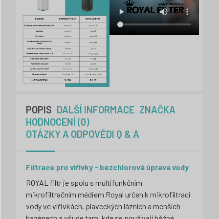
POPIS
DALŠÍ INFORMACE
ZNAČKA
HODNOCENÍ (0)
OTÁZKY A ODPOVĚDI Q & A
Filtrace pro vířivky - bezchlorová úprava vody
ROYAL filtr je spolu s multifunkčním
mikrofiltračním médiem Royal určen k mikrofiltraci
vody ve vířivkách, plaveckých lázních a menších
bazénech a všude tam, kde se používají běžné