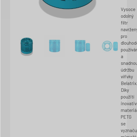
Vysoce
odolný
filtr
navržen
pro
dlouhod
používá
a
snadno
údržbu
vířivky
Belatrix
Díky
použití
inovativ
materiá
PETG
se
vyznaču