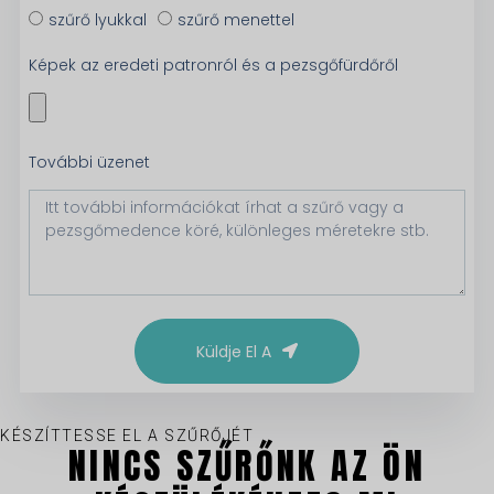
szűrő lyukkal
szűrő menettel
Képek az eredeti patronról és a pezsgőfürdőről
További üzenet
Küldje El A
KÉSZÍTTESSE EL A SZŰRŐJÉT
NINCS SZŰRŐNK AZ ÖN