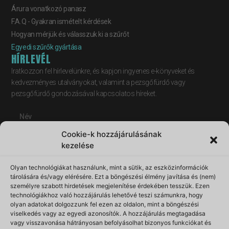
Árura vonatkozó panasz
F.A.Q - Gyakran ismételt kérdések
Hogyan mérjük és válasszuk ki a szűrőt
Egyedi szűrők gyártása
HÍRLEVÉL
Iratkozzon fel hírlevelünkre, és kapjon ingyenes e-könyveket és
kedvezményes utalványokat, valamint a pezsgőfürdő vagy
pezsgőfürdő gondozásával kapcsolatos híreket.
Cookie-k hozzájárulásának
kezelése
Olyan technológiákat használunk, mint a sütik, az eszközinformációk
tárolására és/vagy elérésére. Ezt a böngészési élmény javítása és (nem)
személyre szabott hirdetések megjelenítése érdekében tesszük. Ezen
technológiákhoz való hozzájárulás lehetővé teszi számunkra, hogy
olyan adatokat dolgozzunk fel ezen az oldalon, mint a böngészési
viselkedés vagy az egyedi azonosítók. A hozzájárulás megtagadása
vagy visszavonása hátrányosan befolyásolhat bizonyos funkciókat és
FELIRATKOZÁS ⟶