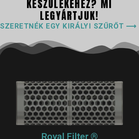
KÉSZÜLÉKÉHEZ? MI
LEGYÁRTJUK!
SZERETNÉK EGY KIRÁLYI SZŰRŐT ⟶
Royal Filter ®