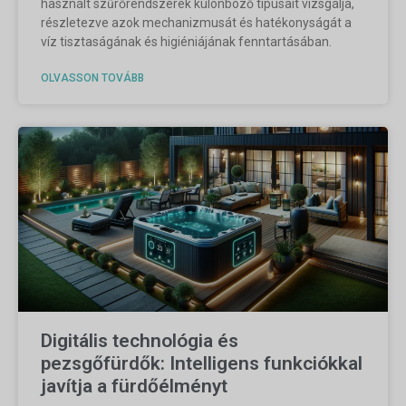
használt szűrőrendszerek különböző típusait vizsgálja,
részletezve azok mechanizmusát és hatékonyságát a
víz tisztaságának és higiéniájának fenntartásában.
OLVASSON TOVÁBB
Digitális technológia és
pezsgőfürdők: Intelligens funkciókkal
javítja a fürdőélményt