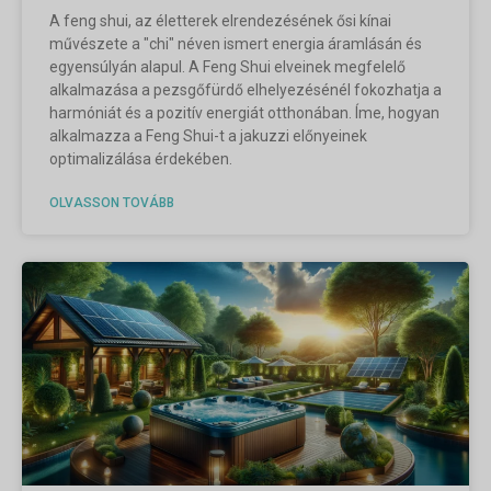
A feng shui, az életterek elrendezésének ősi kínai
művészete a "chi" néven ismert energia áramlásán és
egyensúlyán alapul. A Feng Shui elveinek megfelelő
alkalmazása a pezsgőfürdő elhelyezésénél fokozhatja a
harmóniát és a pozitív energiát otthonában. Íme, hogyan
alkalmazza a Feng Shui-t a jakuzzi előnyeinek
optimalizálása érdekében.
OLVASSON TOVÁBB