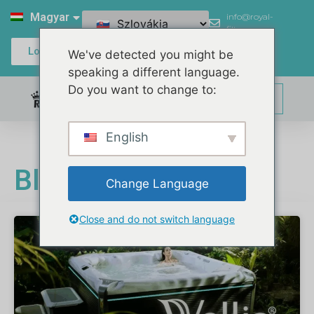
Magyar
info@royal-
filter.com
Login / Register
We've detected you might be
speaking a different language.
Do you want to change to:
0,00
€
English
Blog
Change Language
Close and do not switch language