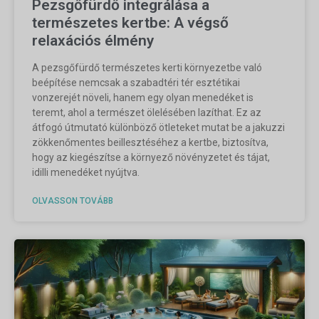
Pezsgőfürdő integrálása a
természetes kertbe: A végső
relaxációs élmény
A pezsgőfürdő természetes kerti környezetbe való
beépítése nemcsak a szabadtéri tér esztétikai
vonzerejét növeli, hanem egy olyan menedéket is
teremt, ahol a természet ölelésében lazíthat. Ez az
átfogó útmutató különböző ötleteket mutat be a jakuzzi
zökkenőmentes beillesztéséhez a kertbe, biztosítva,
hogy az kiegészítse a környező növényzetet és tájat,
idilli menedéket nyújtva.
OLVASSON TOVÁBB