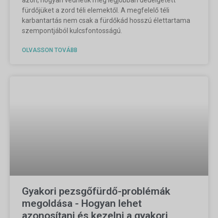
azon, hogyan védhetik meg legjobban dédelgetett
fürdőjüket a zord téli elemektől. A megfelelő téli
karbantartás nem csak a fürdőkád hosszú élettartama
szempontjából kulcsfontosságú.
OLVASSON TOVÁBB
Gyakori pezsgőfürdő-problémák
megoldása - Hogyan lehet
azonosítani és kezelni a gyakori