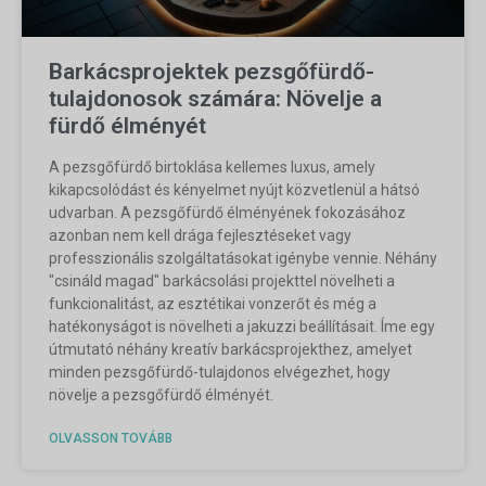
Barkácsprojektek pezsgőfürdő-
tulajdonosok számára: Növelje a
fürdő élményét
A pezsgőfürdő birtoklása kellemes luxus, amely
kikapcsolódást és kényelmet nyújt közvetlenül a hátsó
udvarban. A pezsgőfürdő élményének fokozásához
azonban nem kell drága fejlesztéseket vagy
professzionális szolgáltatásokat igénybe vennie. Néhány
"csináld magad" barkácsolási projekttel növelheti a
funkcionalitást, az esztétikai vonzerőt és még a
hatékonyságot is növelheti a jakuzzi beállításait. Íme egy
útmutató néhány kreatív barkácsprojekthez, amelyet
minden pezsgőfürdő-tulajdonos elvégezhet, hogy
növelje a pezsgőfürdő élményét.
OLVASSON TOVÁBB