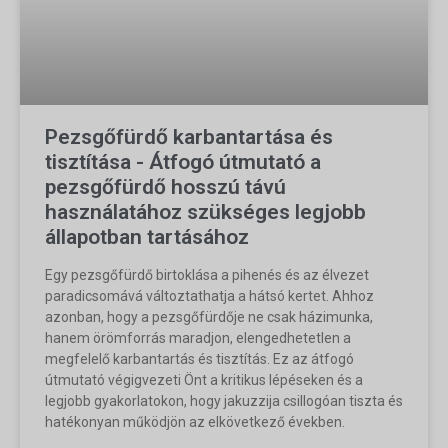
Pezsgőfürdő karbantartása és
tisztítása - Átfogó útmutató a
pezsgőfürdő hosszú távú
használatához szükséges legjobb
állapotban tartásához
Egy pezsgőfürdő birtoklása a pihenés és az élvezet
paradicsomává változtathatja a hátsó kertet. Ahhoz
azonban, hogy a pezsgőfürdője ne csak házimunka,
hanem örömforrás maradjon, elengedhetetlen a
megfelelő karbantartás és tisztítás. Ez az átfogó
útmutató végigvezeti Önt a kritikus lépéseken és a
legjobb gyakorlatokon, hogy jakuzzija csillogóan tiszta és
hatékonyan működjön az elkövetkező években.