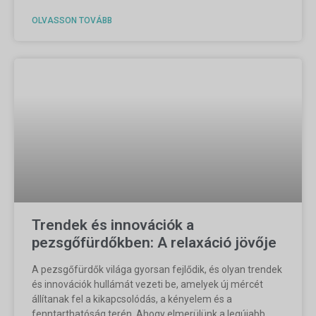
OLVASSON TOVÁBB
Trendek és innovációk a
pezsgőfürdőkben: A relaxáció jövője
A pezsgőfürdők világa gyorsan fejlődik, és olyan trendek
és innovációk hullámát vezeti be, amelyek új mércét
állítanak fel a kikapcsolódás, a kényelem és a
fenntarthatóság terén. Ahogy elmerülünk a legújabb