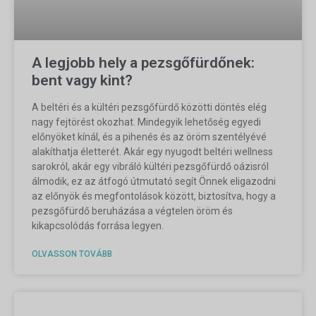
A legjobb hely a pezsgőfürdőnek:
bent vagy kint?
A beltéri és a kültéri pezsgőfürdő közötti döntés elég
nagy fejtörést okozhat. Mindegyik lehetőség egyedi
előnyöket kínál, és a pihenés és az öröm szentélyévé
alakíthatja életterét. Akár egy nyugodt beltéri wellness
sarokról, akár egy vibráló kültéri pezsgőfürdő oázisról
álmodik, ez az átfogó útmutató segít Önnek eligazodni
az előnyök és megfontolások között, biztosítva, hogy a
pezsgőfürdő beruházása a végtelen öröm és
kikapcsolódás forrása legyen.
OLVASSON TOVÁBB