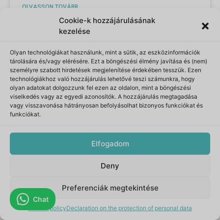
OLVASSON TOVÁBB
Cookie-k hozzájárulásának
kezelése
Olyan technológiákat használunk, mint a sütik, az eszközinformációk
tárolására és/vagy elérésére. Ezt a böngészési élmény javítása és (nem)
személyre szabott hirdetések megjelenítése érdekében tesszük. Ezen
technológiákhoz való hozzájárulás lehetővé teszi számunkra, hogy
olyan adatokat dolgozzunk fel ezen az oldalon, mint a böngészési
viselkedés vagy az egyedi azonosítók. A hozzájárulás megtagadása
vagy visszavonása hátrányosan befolyásolhat bizonyos funkciókat és
funkciókat.
Elfogadom
Hogyan válasszuk ki a megfelelő
pezsgőfürdőt - a pezsgőfürdő
Deny
kiválasztásakor figyelembe veendő
tényezők, beleértve a méretet, a
0
Preferenciák megtekintése
funkciókat és az
Chat
Cookie policy
Declaration on the protection of personal data
energiahatékonyságot.