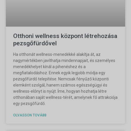
Otthoni wellness központ létrehozása
pezsgőfürdővel
Ha otthonát wellness-menedékké alakítja át, az
nagymértékben javíthatja mindennapjait, és személyes
menedékhelyet kínál a pihenéshez és a
megfiatalodáshoz. Ennek egyik legjobb módja egy
pezsgőfürdő telepítése. Nemcsak fényűző központi
elemként szolgál, hanem számos egészségügyi és
wellness-előnyt is nyújt. Íme, hogyan hozhatja létre
otthonában saját wellness-térét, amelynek fő attrakciója
egy pezsgőfürdő.
OLVASSON TOVÁBB