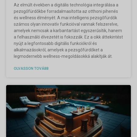
Az elmúlt években a digitális technológia integrálása a
pezsgőfürdőkbe forradalmasította az otthoni pihenés
és wellness élményét. A mai intelligens pezsgőfürdők
számos olyan innovatív funkcióval vannak felszerelve,
amelyek nemcsak a karbantartást egyszerűsítik, hanem
a felhasználó élvezetét is fokozzák. Ez a cikk áttekintést
nyújt a legfontosabb digitális funkciókról és
alkalmazásokról, amelyek a pezsgőfürdőket a
legmodernebb wellness-megoldásokká alakítják át.
OLVASSON TOVÁBB