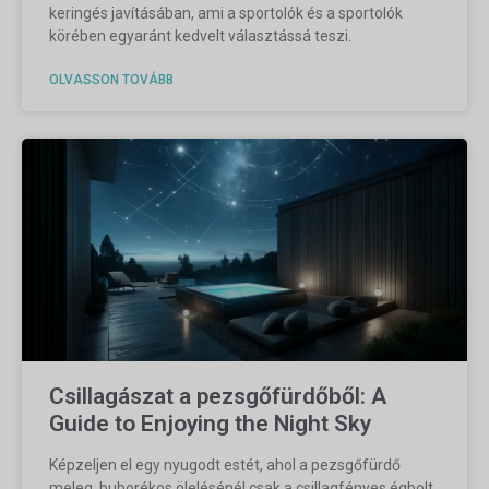
keringés javításában, ami a sportolók és a sportolók
körében egyaránt kedvelt választássá teszi.
OLVASSON TOVÁBB
Csillagászat a pezsgőfürdőből: A
Guide to Enjoying the Night Sky
Képzeljen el egy nyugodt estét, ahol a pezsgőfürdő
meleg, buborékos ölelésénél csak a csillagfényes égbolt