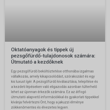
Oktatóanyagok és tippek új
pezsgőfürdő-tulajdonosok számára:
Útmutató a kezdőknek
Egy pezsgőfürdő beköltöztetése otthonába izgalmas
vállalkozás, amely kikapcsolódást, szórakozást és egy
kis luxust ígér. A pezsgőfürdő kiválasztása, telepítése és
a kezdeti lépéseken való eligazodás azonban túlterhelő
lehet az újonnan érkezők számára. Ez az átfogó
útmutató alapvető információkkal és gyakorlati tippekkel
kívánja felvértezni Önt, hogy a jakuzzi élménye
zökkenőmentes és élvezetes legyen.