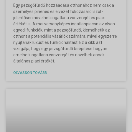
Egy pezsgőfürdő hozzáadása otthonához nem csak a
személyes pihenés és élvezet fokozásáról szól -
jelentősen növelheti ingatlana vonzerejét és piaci
értékét is. A mai versenyképes ingatlanpiacon az olyan
egyedi funkciók, mint a pezsgőfürdő, kiemelhetik az
otthont a potenciális vásárlók számára, mivel egyszerre
nyújtanak luxust és funkcionalitást. Ez a cikk azt
vizsgálja, hogy egy pezsgőfürdő beépítése hogyan
emelheti ingatlana vonzerejét és növelheti annak
általános piaci értékét.
OLVASSON TOVÁBB