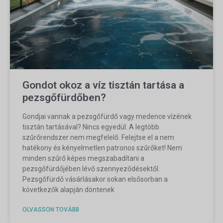
Gondot okoz a víz tisztán tartása a
pezsgőfürdőben?
Gondjai vannak a pezsgőfürdő vagy medence vízének
tisztán tartásával? Nincs egyedül. A legtöbb
szűrőrendszer nem megfelelő. Felejtse el a nem
hatékony és kényelmetlen patronos szűrőket! Nem
minden szűrő képes megszabadítani a
pezsgőfürdőjében lévő szennyeződésektől.
Pezsgőfürdő vásárlásakor sokan elsősorban a
következők alapján döntenek
OLVASSON TOVÁBB