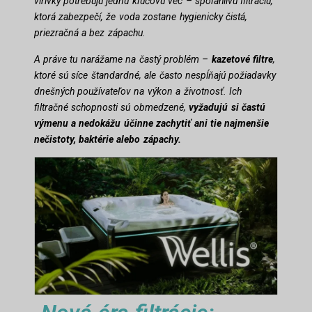
vírivky potrebujú jednu kľúčovú vec – spoľahlivú filtráciu,
ktorá zabezpečí, že voda zostane hygienicky čistá,
priezračná a bez zápachu.
A práve tu narážame na častý problém –
kazetové filtre
,
ktoré sú síce štandardné, ale často nespĺňajú požiadavky
dnešných používateľov na výkon a životnosť. Ich
filtračné schopnosti sú obmedzené,
vyžadujú si častú
výmenu a nedokážu účinne zachytiť ani tie najmenšie
nečistoty, baktérie alebo zápachy.