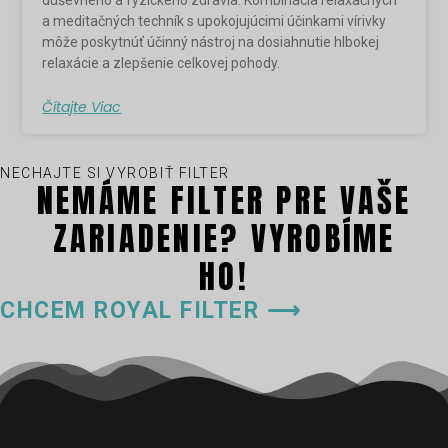
duševného a fyzického zdravia. Kombinácia relaxačných
a meditačných techník s upokojujúcimi účinkami vírivky
môže poskytnúť účinný nástroj na dosiahnutie hlbokej
relaxácie a zlepšenie celkovej pohody.
Čítajte Viac
NECHAJTE SI VYROBIŤ FILTER
NEMÁME FILTER PRE VAŠE
ZARIADENIE? VYROBÍME
HO!
CHCEM ROYAL FILTER ⟶