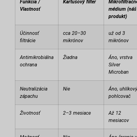
Funkcia /
Kartušový filter
Mikrofiltračn
Vlastnosť
médium (náš
produkt)
Účinnosť
cca 20–30
už od 3
filtrácie
mikrónov
mikrónov
Antimikrobiálna
Žiadna
Áno, vrstva
ochrana
Silver
Microban
Neutralizácia
Nie
Áno, uhlíkov
zápachu
pohlcovač
Životnosť
2–3 mesiace
Až 12
mesiacov