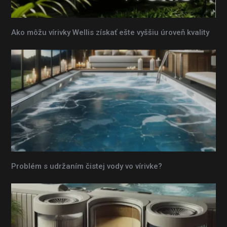
Ako môžu vírivky Wellis získať ešte vyššiu úroveň kvality
Problém s udržaním čistej vody vo vírivke?