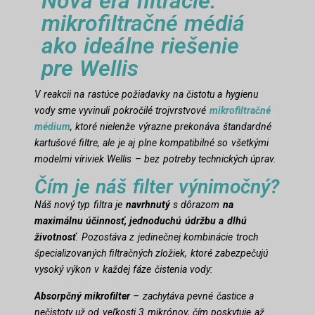
Nová éra filtrácie:
mikrofiltračné médiá
ako ideálne riešenie
pre Wellis
V reakcii na rastúce požiadavky na čistotu a hygienu
vody sme vyvinuli pokročilé trojvrstvové
mikrofiltračné
médium
, ktoré nielenže výrazne prekonáva štandardné
kartušové filtre, ale je aj plne kompatibilné so všetkými
modelmi víriviek Wellis – bez potreby technických úprav.
Čím je náš filter výnimočný?
Náš nový typ filtra je
navrhnutý
s dôrazom
na
maximálnu účinnosť, jednoduchú údržbu a dlhú
životnosť
. Pozostáva z jedinečnej kombinácie troch
špecializovaných filtračných zložiek, ktoré zabezpečujú
vysoký výkon v každej fáze čistenia vody:
Absorpčný mikrofilter
– zachytáva pevné častice a
nečistoty už od veľkosti 3 mikrónov, čím poskytuje až