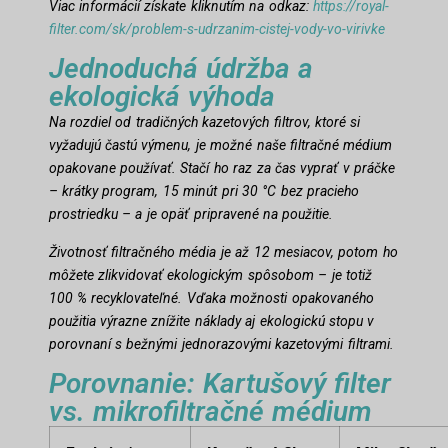
Viac informácií získate kliknutím na odkaz:
https://royal-
filter.com/sk/problem-s-udrzanim-cistej-vody-vo-virivke
Jednoduchá údržba a
ekologická výhoda
Na rozdiel od tradičných kazetových filtrov, ktoré si
vyžadujú častú výmenu, je možné naše filtračné médium
opakovane používať. Stačí ho raz za čas vyprať v práčke
– krátky program, 15 minút pri 30 °C bez pracieho
prostriedku – a je opäť pripravené na použitie.
Životnosť filtračného média je až 12 mesiacov, potom ho
môžete zlikvidovať ekologickým spôsobom – je totiž
100 % recyklovateľné. Vďaka možnosti opakovaného
použitia výrazne znížite náklady aj ekologickú stopu v
porovnaní s bežnými jednorazovými kazetovými filtrami.
Porovnanie: Kartušový filter
vs. mikrofiltračné médium