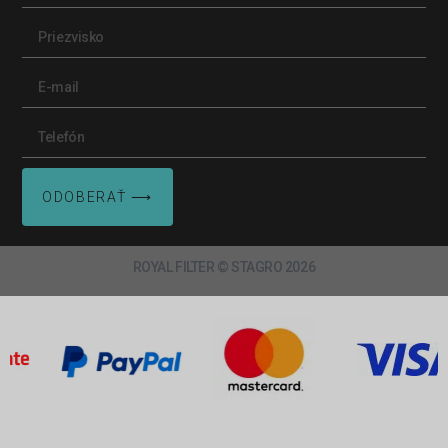
ODOBERAŤ ⟶
ROYAL FILTER © STAGRO 2026