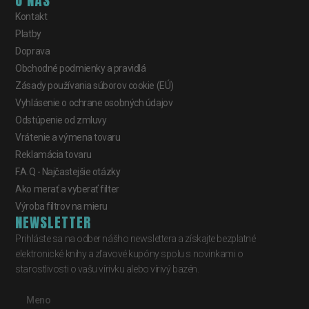
O NÁS
Kontakt
Platby
Doprava
Obchodné podmienky a pravidlá
Zásady používania súborov cookie (EÚ)
Vyhlásenie o ochrane osobných údajov
Odstúpenie od zmluvy
Vrátenie a výmena tovaru
Reklamácia tovaru
F.A.Q - Najčastejšie otázky
Ako merať a vyberať filter
Výroba filtrov na mieru
NEWSLETTER
Prihláste sa na odber nášho newslettera a získajte bezplatné
elektronické knihy a zľavové kupóny spolu s novinkami o
starostlivosti o vašu vírivku alebo vírivý bazén.