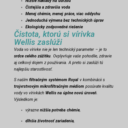
Nižšie náklady na údržbu
Čistejšia a zdravšia voda
Menej chémie, menej práce, viac oddychu
Jednoduchá výmena bez technických úprav
Ekologicky zodpovedné riešenie
Čistota, ktorú si vírivka
Wellis zaslúži
Voda vo vírivke nie je len technický parameter – je to
srdce celého zážitku
. Ovplyvňuje vaše pohodlie, zdravie
aj celkový dojem z používania. A preto si zaslúži tú
najlepšiu starostlivosť.
S naším
filtračným systémom Royal
v kombinácii s
trojvrstvovým mikrofiltračným médiom
posúvate kvalitu
vody vo vírivkách
Wellis na úplne novú úroveň
.
Výsledkom je:
výrazne
nižšia potreba chémie
,
dlhšia životnosť zariadenia
,