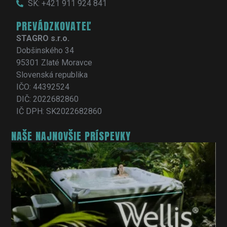
SK: +421 911 924 841
PREVÁDZKOVATEĽ
STAGRO s.r.o.
Dobšinského 34
95301 Zlaté Moravce
Slovenská republika
IČO: 44392524
DIČ: 2022682860
IČ DPH: SK2022682860
NAŠE NAJNOVŠIE PRÍSPEVKY