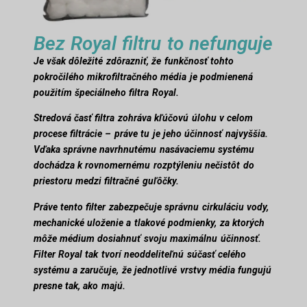
Bez Royal filtru to nefunguje
Je však dôležité zdôrazniť, že funkčnosť tohto
pokročilého mikrofiltračného média je podmienená
použitím špeciálneho filtra Royal.
Stredová časť filtra zohráva kľúčovú úlohu v celom
procese filtrácie – práve tu je jeho účinnosť najvyššia.
Vďaka správne navrhnutému nasávaciemu systému
dochádza k rovnomernému rozptýleniu nečistôt do
priestoru medzi filtračné guľôčky.
Práve tento filter zabezpečuje správnu cirkuláciu vody,
mechanické uloženie a tlakové podmienky, za ktorých
môže médium dosiahnuť svoju maximálnu účinnosť.
Filter Royal tak tvorí neoddeliteľnú súčasť celého
systému a zaručuje, že jednotlivé vrstvy média fungujú
presne tak, ako majú.