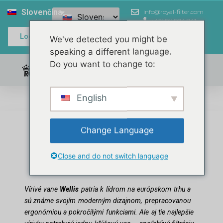
Slovenčina
info@royal-filter.com
+421 911 924 841
Login / Register
We've detected you might be
speaking a different language.
Do you want to change to:
0,00
€
English
AKO MÔŽU VÍRIVKY
Change Language
WELLIS ZÍSKAŤ EŠTE
VYŠŠIU ÚROVEŇ
Close and do not switch language
KVALITY
Vírivé vane
Wellis
patria k lídrom na európskom trhu a
sú známe svojím moderným dizajnom, prepracovanou
ergonómiou a pokročilými funkciami. Ale aj tie najlepšie