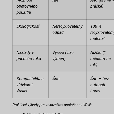
Možnosť
Nie
Áno (pranie 
opätovného
práčke)
použitia
Ekologickosť
Nerecyklovateľný
100 %
odpad
recyklovateľn
materiál
Náklady v
Vyššie (viac
Nižšie (1
priebehu roka
výmen)
médium na
rok)
Kompatibilita s
Áno
Áno – bez
vírivkami
nutnosti
Wellis
úprav
Praktické výhody pre zákazníkov spoločnosti Wellis